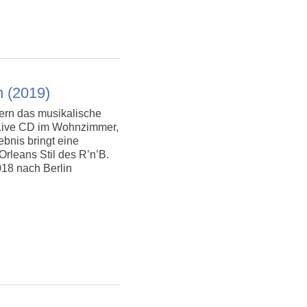
n (2019)
ern das musikalische
 Live CD im Wohnzimmer,
bnis bringt eine
rleans Stil des R’n’B.
018 nach Berlin
n