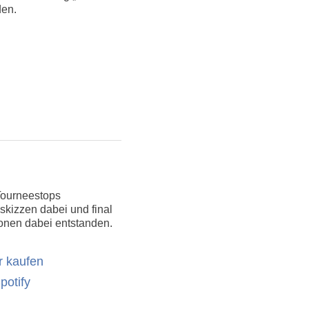
den.
Tourneestops
kizzen dabei und final
onen dabei entstanden.
r kaufen
potify